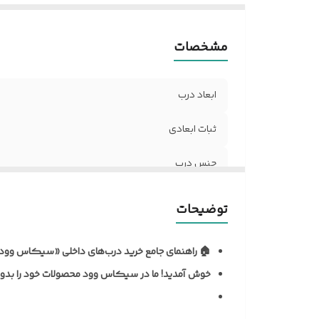
ض
د
مشخصات
نو
آل
مق
ابعاد درب
ر
ر
ثبات ابعادی
د
جنس درب
مق
ح
نظافت و نگهداری
تن
توضیحات
ن
نوع روکش
م
🏠 راهنمای جامع خرید درب‌های داخلی «سیکاس وود
ضخامت استاندارد درب
ف
خوش آمدید!
ما در سیکاس وود محصولات خود را بدون 
ک
نوع یراق آلات
د