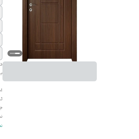
د
بر
اب
ثب
ج
ن
ن
ن
ر