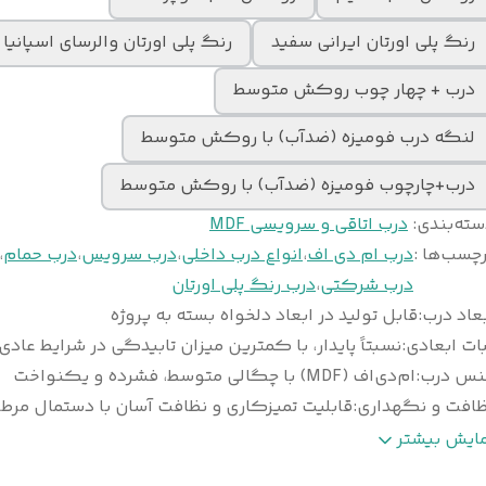
رنگ پلی اورتان ایرانی سفید
رنگ پلی اورتان والرسای اسپانیا
درب + چهار چوب روکش متوسط
لنگه درب فومیزه (ضدآب) با روکش متوسط
درب+چارچوب فومیزه (ضدآب) با روکش متوسط
سته‌بندی
:
درب اتاقی و سرویسی MDF
چسب‌ها :
درب ام دی اف
،
انواع درب داخلی
،
درب سرویس
،
درب حمام
،
درب شرکتی
،
درب رنگ پلی اورتان
عاد درب
:
قابل تولید در ابعاد دلخواه بسته به پروژه
ات ابعادی
:
نسبتاً پایدار، با کمترین میزان تابیدگی در شرایط عادی
نس درب
:
ام‌دی‌اف (MDF) با چگالی متوسط، فشرده و یکنواخت
ظافت و نگهداری
:
قابلیت تمیزکاری و نظافت آسان با دستمال مرط
وع
ورق پی‌وی‌سی (PVC) ضخامت ۰/۲ تا ۰/۴ می
مایش بیشتر
وکش
:
وکیوم