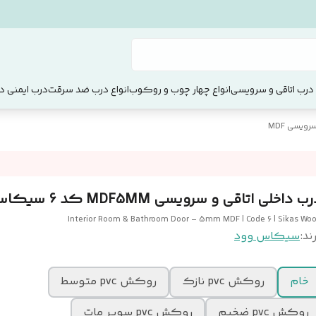
 درب اتاقی و سرویسی
انواع چهار چوب و روکوب
انواع درب ضد سرقت
درب ایمنی دو
ویسی MDF
ب داخلی اتاقی و سرویسی MDF5MM کد 6 سیکاس وود
Interior Room & Bathroom Door – 5mm MDF | Code 6 | Sikas Wo
ند:
سیکاس وود
خام
روکش pvc نازک
روکش pvc متوسط
روکش pvc ضخیم
روکش pvc سوپر مات